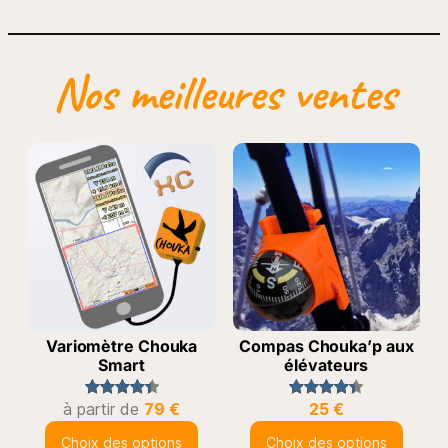
Nos meilleures ventes
Variomètre Chouka
Compas Chouka’p aux
Smart
élévateurs
à partir de
79
€
25
€
Noté
43
4.49
Noté
24
4.42
sur 5
sur 5
Choix des options
Choix des options