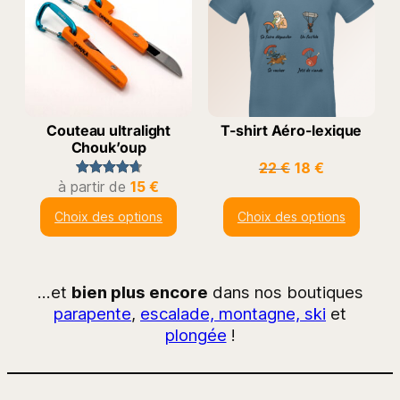
Couteau ultralight
T-shirt Aéro-lexique
Chouk’oup
Le
Le
22
€
18
€
prix
prix
à partir de
15
€
Noté
12
4.75
initial
actuel
sur 5
Choix des options
Choix des options
était :
est :
basé sur
22 €.
18 €.
notations
client
…et
bien plus encore
dans nos boutiques
parapente
,
escalade, montagne, ski
et
plongée
!