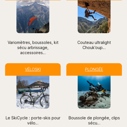
Variomètres, boussoles, kit
Couteau ultralight
sécu arbrissage,
Chouk’oup
…
accessoires…
VÉLOSKI
PLONGÉE
Le SkiCycle : porte-skis pour
Boussole de plongée, clips
vélo
…
sécu…