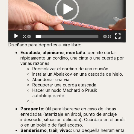
i
d
a
d
00:00
00:38
Diseñado para deportes al aire libre:
Escalada, alpinismo, montaña
: permite cortar
rápidamente un cordino, una cinta o una cuerda por
varias razones:
Reemplazar el cordino de una reunión.
Instalar un Abalakov en una cascada de hielo.
Abandonar una vía.
Recuperar una cuerda atascada.
Hacer un nudo Machard o Prusik
autobloqueante.
…
Parapente
: útil para liberarse en caso de líneas
enredadas (aterrizaje en árbol, punto de anclaje
indeseado, situación delicada). Guárdalo en el arnés
o en un bolsillo de fácil acceso.
Senderismo, trail, vivac
: una pequeña herramienta