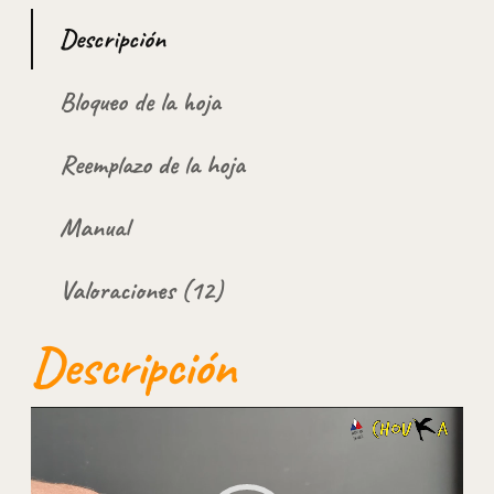
i
Descripción
l
l
o
Bloqueo de la hoja
u
l
t
r
Reemplazo de la hoja
a
l
i
Manual
g
e
r
Valoraciones (12)
o
C
h
Descripción
o
u
k
a
Reproductor
c
de
a
vídeo
n
t