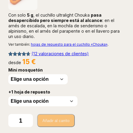
Con solo
5 g
, el cuchillo ultralight Chouka
pasa
desapercibido pero siempre está al alcance
: en el
arnés de escalada, en la mochila de senderismo o
alpinismo, en el arnés del parapente o en el llavero para
un uso diario.
Ver también:
hojas de repuesto para el cuchillo «Chouka»
.
(12 valoraciones de clientes)
15
€
Valorado
12
desde
con
4.75
Mini mosquetón
de 5 en
base a
valoracione
+1 hoja de repuesto
s de
clientes
C
Añadir al carrito
u
c
h