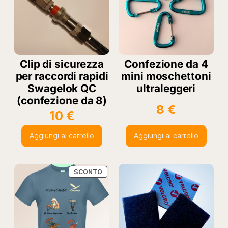
Clip di sicurezza
Confezione da 4
per raccordi rapidi
mini moschettoni
Swagelok QC
ultraleggeri
(confezione da 8)
8
€
10
€
Aggiungi al carrello
Aggiungi al carrello
PRODOTTO
SCONTO
IN
OFFERTA