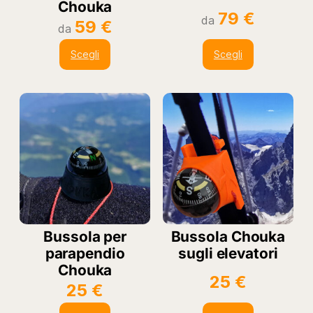
Chouka
79
€
da
59
€
da
Scegli
Scegli
Bussola per
Bussola Chouka
parapendio
sugli elevatori
Chouka
25
€
25
€