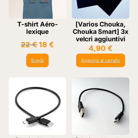
T-shirt Aéro-
[Varios Chouka,
lexique
Chouka Smart] 3x
velcri aggiuntivi
Il
Il
22
€
18
€
4,90
€
prezzo
prezzo
originale
attuale
Scegli
Aggiungi al carrello
era:
è:
22 €.
18 €.