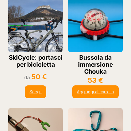
SkiCycle: portascì
Bussola da
per bicicletta
immersione
Chouka
50
€
da
53
€
Scegli
Aggiungi al carrello