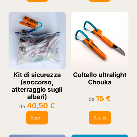
Kit di sicurezza
Coltello ultralight
(soccorso,
Chouka
atterraggio sugli
alberi)
15
€
da
40,50
€
da
Scegli
Scegli