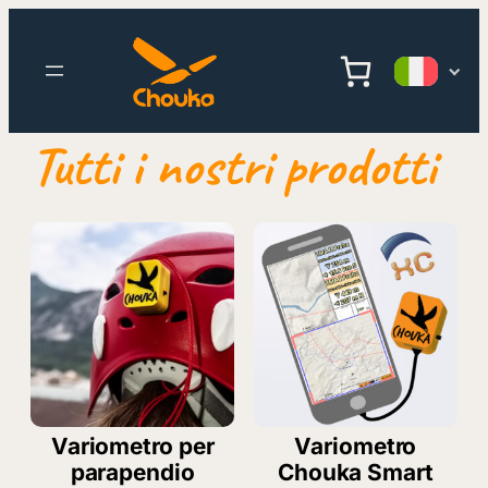
Vai
al
contenuto
Tutti i nostri prodotti
Variometro per
Variometro
parapendio
Chouka Smart